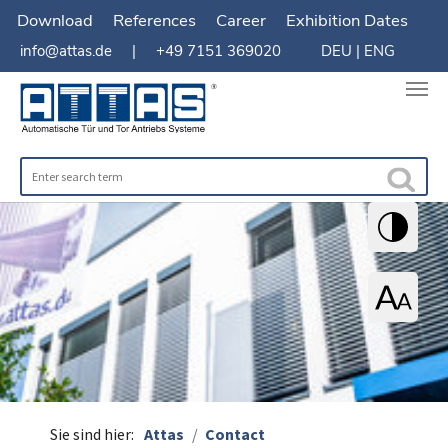
Download
References
Career
Exhibition Dates
info@attas.de
| +49 7151 369020
DEU
|
ENG
You are here:
Sie sind hier:
Attas
Contact