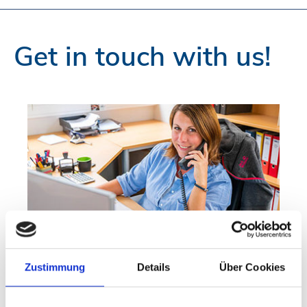
Get in touch with us!
ATTAS GmbH
Zustimmung
Details
Über Cookies
Boschstr. 25