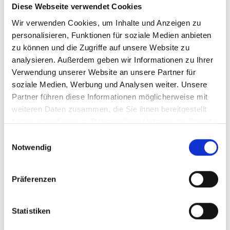
71336 Waiblingen
Diese Webseite verwendet Cookies
Wir verwenden Cookies, um Inhalte und Anzeigen zu
personalisieren, Funktionen für soziale Medien anbieten
Telefon: +49 (0) 7151 36902-0
zu können und die Zugriffe auf unsere Website zu
info@attas.de
analysieren. Außerdem geben wir Informationen zu Ihrer
Verwendung unserer Website an unsere Partner für
soziale Medien, Werbung und Analysen weiter. Unsere
Whats-App-Chat
Partner führen diese Informationen möglicherweise mit
weiteren Daten zusammen, die Sie ihnen bereitgestellt
haben oder die sie im Rahmen Ihrer Nutzung der Dienste
gesammelt haben.
Einwilligungsauswahl
Notwendig
Präferenzen
Contact Form
Statistiken
We look forward to receiving your message and will get back to